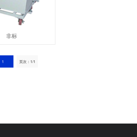
非标
1
页次：1/1